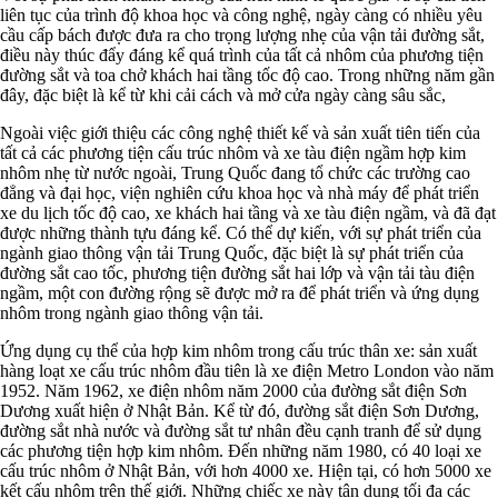
liên tục của trình độ khoa học và công nghệ, ngày càng có nhiều yêu
cầu cấp bách được đưa ra cho trọng lượng nhẹ của vận tải đường sắt,
điều này thúc đẩy đáng kể quá trình của tất cả nhôm của phương tiện
đường sắt và toa chở khách hai tầng tốc độ cao. Trong những năm gần
đây, đặc biệt là kể từ khi cải cách và mở cửa ngày càng sâu sắc,
Ngoài việc giới thiệu các công nghệ thiết kế và sản xuất tiên tiến của
tất cả các phương tiện cấu trúc nhôm và xe tàu điện ngầm hợp kim
nhôm nhẹ từ nước ngoài, Trung Quốc đang tổ chức các trường cao
đẳng và đại học, viện nghiên cứu khoa học và nhà máy để phát triển
xe du lịch tốc độ cao, xe khách hai tầng và xe tàu điện ngầm, và đã đạt
được những thành tựu đáng kể. Có thể dự kiến, với sự phát triển của
ngành giao thông vận tải Trung Quốc, đặc biệt là sự phát triển của
đường sắt cao tốc, phương tiện đường sắt hai lớp và vận tải tàu điện
ngầm, một con đường rộng sẽ được mở ra để phát triển và ứng dụng
nhôm trong ngành giao thông vận tải.
Ứng dụng cụ thể của hợp kim nhôm trong cấu trúc thân xe: sản xuất
hàng loạt xe cấu trúc nhôm đầu tiên là xe điện Metro London vào năm
1952. Năm 1962, xe điện nhôm năm 2000 của đường sắt điện Sơn
Dương xuất hiện ở Nhật Bản. Kể từ đó, đường sắt điện Sơn Dương,
đường sắt nhà nước và đường sắt tư nhân đều cạnh tranh để sử dụng
các phương tiện hợp kim nhôm. Đến những năm 1980, có 40 loại xe
cấu trúc nhôm ở Nhật Bản, với hơn 4000 xe. Hiện tại, có hơn 5000 xe
kết cấu nhôm trên thế giới. Những chiếc xe này tận dụng tối đa các