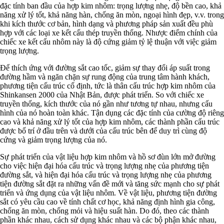
đặc tính ban đầu của hợp kim nhôm: trọng lượng nhẹ, độ bền cao, khả
năng xử lý tốt, khả năng hàn, chống ăn mòn, ngoại hình đẹp, v.v. trong
khi kích thước cơ bản, hình dạng và phương pháp sản xuất đều phù
hợp với các loại xe kết cấu thép truyền thống. Nhược điểm chính của
chiếc xe kết cấu nhôm này là độ cứng giảm tỷ lệ thuận với việc giảm
trọng lượng.
Để thích ứng với đường sắt cao tốc, giảm sự thay đổi áp suất trong
đường hầm và ngăn chặn sự rung động của trung tâm hành khách,
phương tiện cấu trúc cố định, tức là thân cấu trúc hợp kim nhôm của
Shinkansen 2000 của Nhật Bản, được phát triển. So với chiếc xe
truyền thống, kích thước của nó gần như tương tự nhau, nhưng cấu
hình của nó hoàn toàn khác. Tận dụng các đặc tính của cường độ riêng
cao và khả năng xử lý tốt của hợp kim nhôm, các thành phần cấu trúc
được bố trí ở đầu trên và dưới của cấu trúc bên để duy trì cùng độ
cứng và giảm trọng lượng của nó.
Sự phát triển của vật liệu hợp kim nhôm và hồ sơ đùn lớn mở đường
cho việc hiện đại hóa cấu trúc và trọng lượng nhẹ của phương tiện
đường sắt, và hiện đại hóa cấu trúc và trọng lượng nhẹ của phương
tiện đường sắt đặt ra những vấn đề mới và tăng sức mạnh cho sự phát
triển và ứng dụng của vật liệu nhôm. Về vật liệu, phương tiện đường
sắt có yêu cầu cao về tính chất cơ học, khả năng định hình gia công,
chống ăn mòn, chống mỏi và hiệu suất hàn. Do đó, theo các thành
phần khác nhau, cách sử dụng khác nhau và các bộ phận khác nhau,