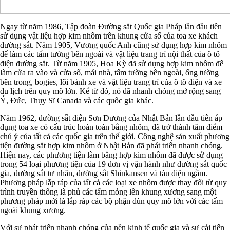
Ngay từ năm 1986, Tập đoàn Đường sắt Quốc gia Pháp lần đầu tiên
sử dụng vật liệu hợp kim nhôm trên khung cửa sổ của toa xe khách
đường sắt. Năm 1905, Vương quốc Anh cũng sử dụng hợp kim nhôm
để làm các tấm tường bên ngoài và vật liệu trang trí nội thất của ô tô
điện đường sắt. Từ năm 1905, Hoa Kỳ đã sử dụng hợp kim nhôm để
làm cửa ra vào và cửa sổ, mái nhà, tấm tường bên ngoài, ống tường
bên trong, bogies, lõi bánh xe và vật liệu trang trí của ô tô điện và xe
du lịch trên quy mô lớn. Kể từ đó, nó đã nhanh chóng mở rộng sang
Ý, Đức, Thụy Sĩ Canada và các quốc gia khác.
Năm 1962, đường sắt điện Sơn Dương của Nhật Bản lần đầu tiên áp
dụng toa xe có cấu trúc hoàn toàn bằng nhôm, đã trở thành tâm điểm
chú ý của tất cả các quốc gia trên thế giới. Công nghệ sản xuất phương
tiện đường sắt hợp kim nhôm ở Nhật Bản đã phát triển nhanh chóng.
Hiện nay, các phương tiện làm bằng hợp kim nhôm đã được sử dụng
trong 54 loại phương tiện của 19 đơn vị vận hành như đường sắt quốc
gia, đường sắt tư nhân, đường sắt Shinkansen và tàu điện ngầm.
Phương pháp lắp ráp của tất cả các loại xe nhôm được thay đổi từ quy
trình truyền thống là phủ các tấm mỏng lên khung xương sang một
phương pháp mới là lắp ráp các bộ phận đùn quy mô lớn với các tấm
ngoài khung xương.
Với sự phát triển nhanh chóng của nền kinh tế quốc gia và sự cải tiến