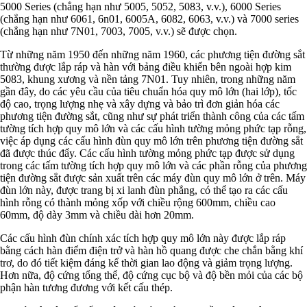
5000 Series (chẳng hạn như 5005, 5052, 5083, v.v.), 6000 Series
(chẳng hạn như 6061, 6n01, 6005A, 6082, 6063, v.v.) và 7000 series
(chẳng hạn như 7N01, 7003, 7005, v.v.) sẽ được chọn.
Từ những năm 1950 đến những năm 1960, các phương tiện đường sắt
thường được lắp ráp và hàn với bảng điều khiển bên ngoài hợp kim
5083, khung xương và nền tảng 7N01. Tuy nhiên, trong những năm
gần đây, do các yêu cầu của tiêu chuẩn hóa quy mô lớn (hai lớp), tốc
độ cao, trọng lượng nhẹ và xây dựng và bảo trì đơn giản hóa các
phương tiện đường sắt, cũng như sự phát triển thành công của các tấm
tường tích hợp quy mô lớn và các cấu hình tường mỏng phức tạp rỗng,
việc áp dụng các cấu hình đùn quy mô lớn trên phương tiện đường sắt
đã được thúc đẩy. Các cấu hình tường mỏng phức tạp được sử dụng
trong các tấm tường tích hợp quy mô lớn và các phần rỗng của phương
tiện đường sắt được sản xuất trên các máy đùn quy mô lớn ở trên. Máy
đùn lớn này, được trang bị xi lanh đùn phẳng, có thể tạo ra các cấu
hình rỗng có thành mỏng xốp với chiều rộng 600mm, chiều cao
60mm, độ dày 3mm và chiều dài hơn 20mm.
Các cấu hình đùn chính xác tích hợp quy mô lớn này được lắp ráp
bằng cách hàn điểm điện trở và hàn hồ quang được che chắn bằng khí
trơ, do đó tiết kiệm đáng kể thời gian lao động và giảm trọng lượng.
Hơn nữa, độ cứng tổng thể, độ cứng cục bộ và độ bền mỏi của các bộ
phận hàn tương đương với kết cấu thép.