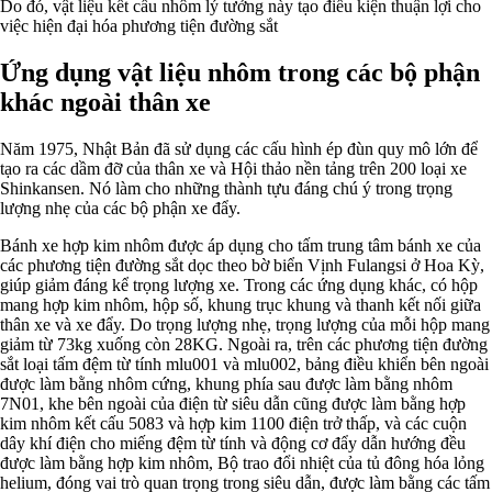
Do đó, vật liệu kết cấu nhôm lý tưởng này tạo điều kiện thuận lợi cho
việc hiện đại hóa phương tiện đường sắt
Ứng dụng vật liệu nhôm trong các bộ phận
khác ngoài thân xe
Năm 1975, Nhật Bản đã sử dụng các cấu hình ép đùn quy mô lớn để
tạo ra các dầm đỡ của thân xe và Hội thảo nền tảng trên 200 loại xe
Shinkansen. Nó làm cho những thành tựu đáng chú ý trong trọng
lượng nhẹ của các bộ phận xe đẩy.
Bánh xe hợp kim nhôm được áp dụng cho tấm trung tâm bánh xe của
các phương tiện đường sắt dọc theo bờ biển Vịnh Fulangsi ở Hoa Kỳ,
giúp giảm đáng kể trọng lượng xe. Trong các ứng dụng khác, có hộp
mang hợp kim nhôm, hộp số, khung trục khung và thanh kết nối giữa
thân xe và xe đẩy. Do trọng lượng nhẹ, trọng lượng của mỗi hộp mang
giảm từ 73kg xuống còn 28KG. Ngoài ra, trên các phương tiện đường
sắt loại tấm đệm từ tính mlu001 và mlu002, bảng điều khiển bên ngoài
được làm bằng nhôm cứng, khung phía sau được làm bằng nhôm
7N01, khe bên ngoài của điện từ siêu dẫn cũng được làm bằng hợp
kim nhôm kết cấu 5083 và hợp kim 1100 điện trở thấp, và các cuộn
dây khí điện cho miếng đệm từ tính và động cơ đẩy dẫn hướng đều
được làm bằng hợp kim nhôm, Bộ trao đổi nhiệt của tủ đông hóa lỏng
helium, đóng vai trò quan trọng trong siêu dẫn, được làm bằng các tấm