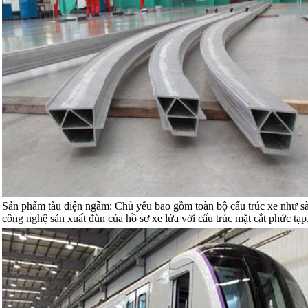
Sản phẩm tàu điện ngầm: Chủ yếu bao gồm toàn bộ cấu trúc xe như sà
công nghệ sản xuất đùn của hồ sơ xe lửa với cấu trúc mặt cắt phức tạp