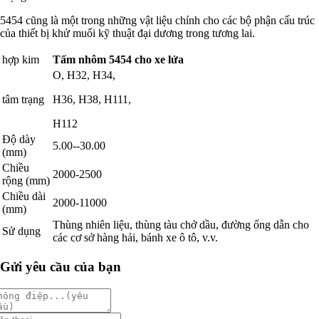
5454 cũng là một trong những vật liệu chính cho các bộ phận cấu trúc
của thiết bị khử muối kỹ thuật đại dương trong tương lai.
hợp kim
Tấm nhôm 5454 cho xe
lửa
O, H32, H34,
tâm trạng
H36, H38, H111,
H112
Độ dày
5.00--30.00
(mm)
Chiều
2000-2500
rộng (mm)
Chiều dài
2000-11000
(mm)
Thùng nhiên liệu, thùng tàu chở dầu, đường ống dẫn cho
Sử dụng
các cơ sở hàng hải, bánh xe ô tô, v.v.
Gửi yêu cầu của bạn